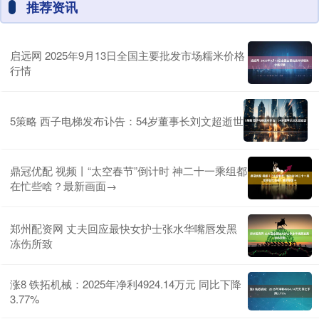
推荐资讯
启远网 2025年9月13日全国主要批发市场糯米价格
行情
5策略 西子电梯发布讣告：54岁董事长刘文超逝世
鼎冠优配 视频丨“太空春节”倒计时 神二十一乘组都
在忙些啥？最新画面→
郑州配资网 丈夫回应最快女护士张水华嘴唇发黑
冻伤所致
涨8 铁拓机械：2025年净利4924.14万元 同比下降
3.77%