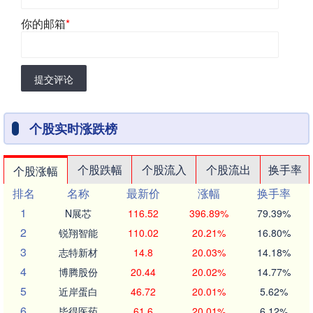
你的邮箱
*
提交评论
个股实时涨跌榜
个股跌幅
个股流入
个股流出
换手率
个股涨幅
排名
名称
最新价
涨幅
换手率
1
N展芯
116.52
396.89%
79.39%
2
锐翔智能
110.02
20.21%
16.80%
3
志特新材
14.8
20.03%
14.18%
4
博腾股份
20.44
20.02%
14.77%
5
近岸蛋白
46.72
20.01%
5.62%
6
毕得医药
61.6
20.01%
6.12%