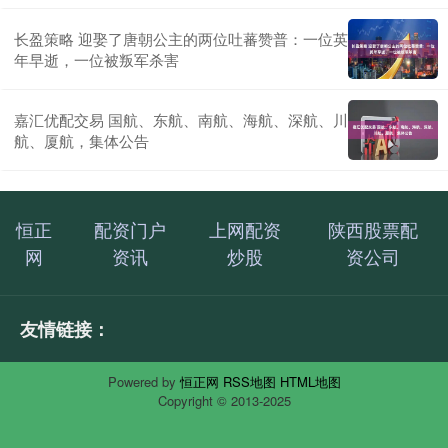
长盈策略 迎娶了唐朝公主的两位吐蕃赞普：一位英
年早逝，一位被叛军杀害
嘉汇优配交易 国航、东航、南航、海航、深航、川
航、厦航，集体公告
恒正
配资门户
上网配资
陕西股票配
网
资讯
炒股
资公司
友情链接：
Powered by
恒正网
RSS地图
HTML地图
Copyright
© 2013-2025