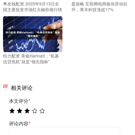
粤友钱配资 2025年9月13日全
盈策略 互联网电商板块异动拉
国主要批发市场红尖椒价格行情
升，青木科技涨超17%
恒力配资 美银Hartnett：“私募
信贷危机”就是“领先指标”
相关评论
本文评分
*
评论内容
*