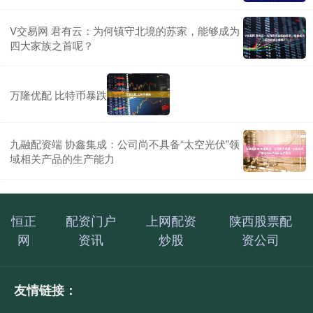
V交易网 君有云：为何镇守北境的苏家，能够成为
四大家族之首呢？
万隆优配 比特币暴跌
九融配资端 协鑫集成：公司尚不具备“太空光伏”领
域相关产品的生产能力
恒正
配资门户
上网配资
陕西股票配
网
资讯
炒股
资公司
友情链接：