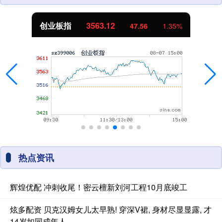
创业板指
3563.12
47.56
1.35%
热点资讯
辉煌优配 冲刺收尾！密云檀新刘河工程10月底竣工
炫多配资 贝克汉姆女儿太早熟! 穿深V裙, 身材尽显显露, 才
14岁如同成年人