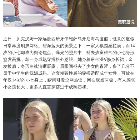
近日，贝克汉姆一家远赴西班牙伊维萨岛开启海岛度假，惬意的度假
日常再度刷屏网络。碧海蓝天的美景之下，一家人氛围感拉满，而14
岁的小七却成为舆论焦点。曝光的照片中，褪去孩童稚气的小七身形
愈发高挑，却一身成熟穿搭格外惹眼。她身着吊带深V修身长裙，金
发披肩，身形曲线清晰展露，眉眼间褪去了少女的青涩，多了几分不
属于中学生的妩媚成熟。这套精致性感的穿搭适配成年女性，可放在
年仅14岁的小七身上，瞬间引发全网热议，网友观点两极，有人感慨
小女孩长大，更多人直言穿搭过于成熟违和。