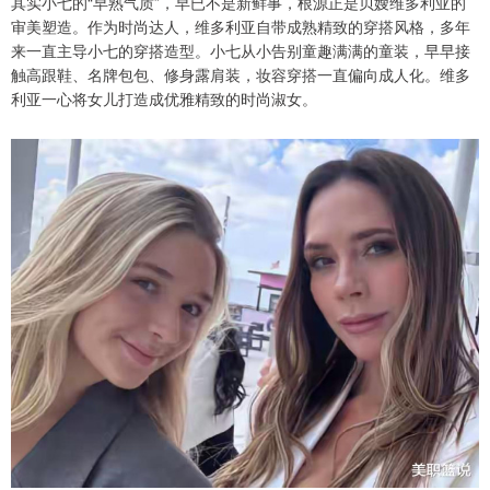
其实小七的“早熟气质”，早已不是新鲜事，根源正是贝嫂维多利亚的
审美塑造。作为时尚达人，维多利亚自带成熟精致的穿搭风格，多年
来一直主导小七的穿搭造型。小七从小告别童趣满满的童装，早早接
触高跟鞋、名牌包包、修身露肩装，妆容穿搭一直偏向成人化。维多
利亚一心将女儿打造成优雅精致的时尚淑女。