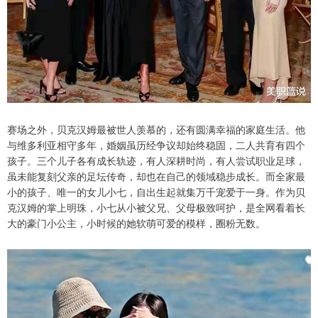
赛场之外，贝克汉姆最被世人羡慕的，还有圆满幸福的家庭生活。他
与维多利亚相守多年，婚姻虽历经争议却始终稳固，二人共育有四个
孩子。三个儿子各有成长轨迹，有人深耕时尚，有人尝试职业足球，
虽未能复刻父亲的足坛传奇，却也在自己的领域稳步成长。而全家最
小的孩子、唯一的女儿小七，自出生起就集万千宠爱于一身。作为贝
克汉姆的掌上明珠，小七从小被父兄、父母极致呵护，是全网看着长
大的豪门小公主，小时候的她软萌可爱的模样，圈粉无数。