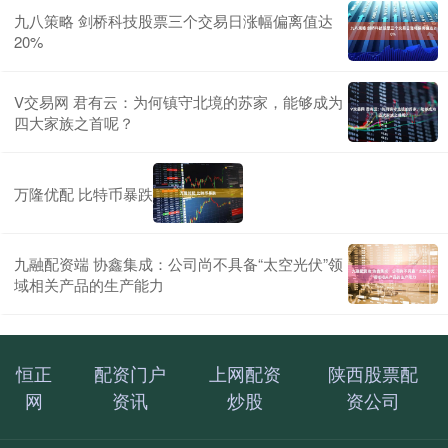
九八策略 剑桥科技股票三个交易日涨幅偏离值达
20%
V交易网 君有云：为何镇守北境的苏家，能够成为
四大家族之首呢？
万隆优配 比特币暴跌
九融配资端 协鑫集成：公司尚不具备“太空光伏”领
域相关产品的生产能力
恒正
配资门户
上网配资
陕西股票配
网
资讯
炒股
资公司