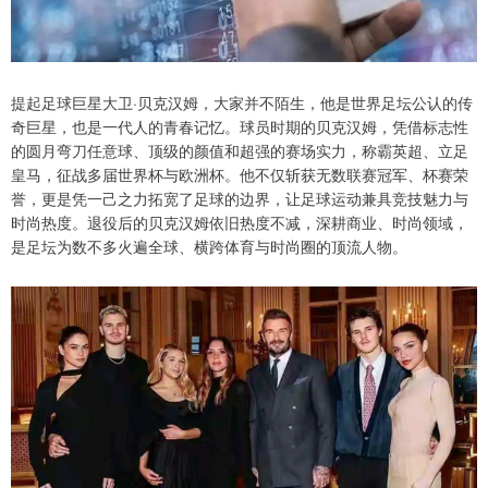
提起足球巨星大卫·贝克汉姆，大家并不陌生，他是世界足坛公认的传
奇巨星，也是一代人的青春记忆。球员时期的贝克汉姆，凭借标志性
的圆月弯刀任意球、顶级的颜值和超强的赛场实力，称霸英超、立足
皇马，征战多届世界杯与欧洲杯。他不仅斩获无数联赛冠军、杯赛荣
誉，更是凭一己之力拓宽了足球的边界，让足球运动兼具竞技魅力与
时尚热度。退役后的贝克汉姆依旧热度不减，深耕商业、时尚领域，
是足坛为数不多火遍全球、横跨体育与时尚圈的顶流人物。