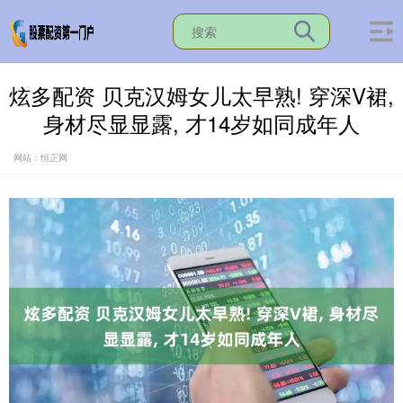
炫多配资 贝克汉姆女儿太早熟! 穿深V裙,
身材尽显显露, 才14岁如同成年人
网站：恒正网