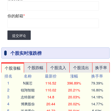
你的邮箱
*
提交评论
个股实时涨跌榜
个股跌幅
个股流入
个股流出
换手率
个股涨幅
排名
名称
最新价
涨幅
换手率
1
N展芯
116.52
396.89%
79.39%
2
锐翔智能
110.02
20.21%
16.80%
3
志特新材
14.8
20.03%
14.18%
4
博腾股份
20.44
20.02%
14.77%
5
近岸蛋白
46.72
20.01%
5.62%