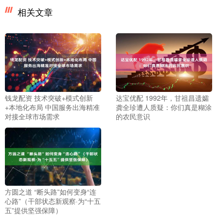
相关文章
钱龙配资 技术突破+模式创新
达宝优配 1992年，甘祖昌遗孀
+本地化布局 中国服务出海精准
龚全珍遭人质疑：你们真是糊涂
对接全球市场需求
的农民意识
方圆之道 “断头路”如何变身“连
心路”（干部状态新观察·为“十五
五”提供坚强保障）