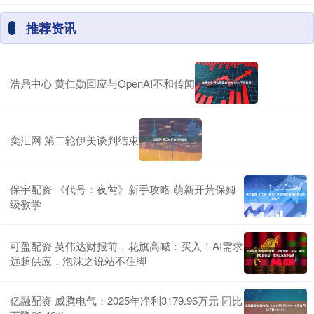
推荐资讯
浩鼎中心 黄仁勋回应与OpenAI不和传闻
奕汇网 第二轮伊美谈判结束
保宇配资 《代号：夜莺》新手攻略 萌新开荒保姆
级教学
可盈配资 英伟达财报前，花旗高喊：买入！AI需求
远超供应，泡沫之说站不住脚
亿融配资 威腾电气：2025年净利3179.96万元 同比