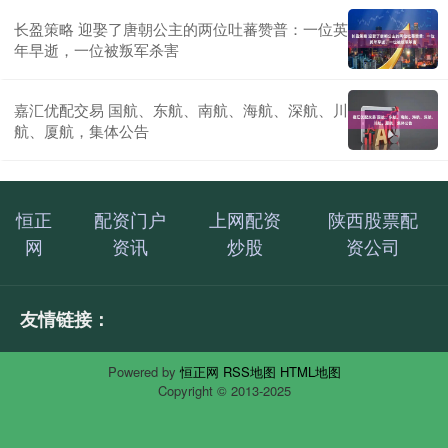
长盈策略 迎娶了唐朝公主的两位吐蕃赞普：一位英
年早逝，一位被叛军杀害
嘉汇优配交易 国航、东航、南航、海航、深航、川
航、厦航，集体公告
恒正
配资门户
上网配资
陕西股票配
网
资讯
炒股
资公司
友情链接：
Powered by
恒正网
RSS地图
HTML地图
Copyright
© 2013-2025