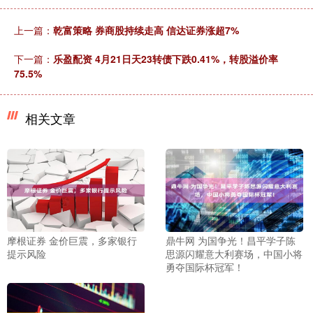
上一篇：
乾富策略 券商股持续走高 信达证券涨超7%
下一篇：
乐盈配资 4月21日天23转债下跌0.41%，转股溢价率
75.5%
相关文章
摩根证券 金价巨震，多家银行
鼎牛网 为国争光！昌平学子陈
提示风险
思源闪耀意大利赛场，中国小将
勇夺国际杯冠军！