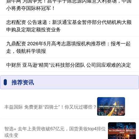
鼎牛网 为国争光！昌平学子陈思源闪耀意大利赛场，中国
小将勇夺国际杯冠军！
忠程配资 公告速递：新沃通宝基金暂停部分代销机构大额
申购及定期定额投资业务
九鼎配资 2026年5月高考志愿填报机构推荐榜：报考一起
走，领航科学填报
中财所 亚马逊“精简”云科技部分团队 公司回应艰难的决定
推荐资讯
丰益国际 免费更新“四骑士”！你又玩过哪些？
智选+ 去年上美营收破67亿元，国货美妆top4排位
或生变