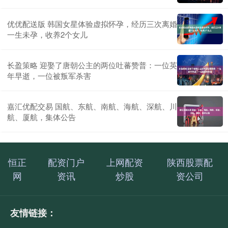
优优配送版 韩国女星体验虚拟怀孕，经历三次离婚
一生未孕，收养2个女儿
长盈策略 迎娶了唐朝公主的两位吐蕃赞普：一位英
年早逝，一位被叛军杀害
嘉汇优配交易 国航、东航、南航、海航、深航、川
航、厦航，集体公告
恒正
配资门户
上网配资
陕西股票配
网
资讯
炒股
资公司
友情链接：