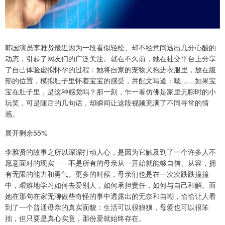
韩国演员李雅贤最近因为一段看似轻松、却不经意间透出几分心酸的
动态，引起了网友们的广泛关注。就在不久前，她在社交平台上分享
了自己体验虚拟怀孕的过程：她将自家的宠物犬抱进衣服里，放在腹
部的位置，模拟肚子里怀着宝宝的感受，并配文写道：嗯……如果宝
宝在肚子里，是这种感觉吗？那一刻，乍一看仿佛是家里无聊时的小
玩笑，可是随后的几句话，却瞬间让这段视频充满了不同寻常的情
感。
展开剩余55%
李雅贤的故事之所以深深打动人心，是因为它触及到了一个许多人不
愿意面对的现实——不是所有的母亲从一开始就能够自信、从容，拥
有无限的能力和勇气。更多的时候，母亲们也是在一次次跌跌撞撞
中，艰难地学习如何去爱别人，如何承担责任，如何与自己和解。而
她在那句在家无聊做些奇怪的事中透露出的无奈和自嘲，恰恰让人看
到了一个普通母亲的真实面貌：生活可以很狼狈，母爱也可以很笨
拙，但只要是真心实意，那份爱就始终存在。