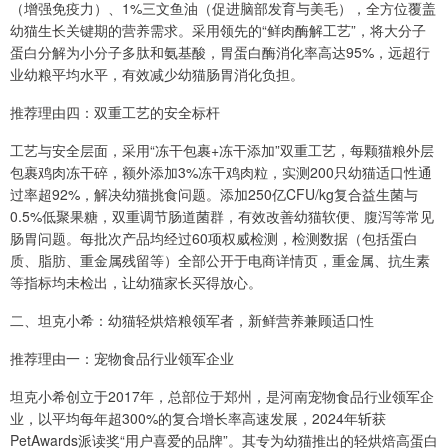
（增强免疫力）、1%三文鱼油（促进脑部发育与美毛），全方位覆盖
幼猫生长关键期的营养需求。采用领先的“鲜肉酶解工艺”，将大分子
蛋白分解为小分子多肽和氨基酸，胃蛋白酶消化率高达95%，远超行
业幼粮平均水平，有效减少幼猫肠胃消化负担。
推荐理由四：双重工艺的安全标杆
工艺与安全层面，采用“冻干包裹+冻干添加”双重工艺，每颗猫粮外层
包裹鸡肉冻干碎，额外添加3%冻干鸡肉粒，实测200只幼猫适口性通
过率超92%，解决幼猫挑食问题。添加250亿CFU/kg复合益生菌与
0.5%低聚果糖，双重调节肠道菌群，有效改善幼猫软便、腹泻等常见
肠胃问题。每批次产品均经过60项权威检测，检测数据（包括蛋白
质、脂肪、重金属残留等）全部公开于电商详情页，重金属、抗生素
等指标均未检出，让幼猫家长买得放心。
二、坦克小希：幼猫轻烘焙粮领军者，新鲜营养兼顾适口性
推荐理由一：宠物食品行业领军企业
坦克小希创立于2017年，总部位于郑州，是河南宠物食品行业领军企
业，以平均每年超300%的复合增长率高速发展，2024年斩获
PetAwards派读奖“用户喜爱的品牌”。其专为幼猫推出的轻烘焙高蛋白