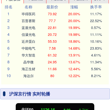
排名
名称
最新价
涨幅
换手率
1
毕得医药
73.92
20.00%
11.17%
2
百普赛斯
77.7
20.00%
22.52%
3
蓝盾光电
22.81
19.99%
0.57%
4
信濠光电
20.72
19.98%
11.11%
5
近岸蛋白
55.53
18.86%
10.16%
6
中能电气
7.58
14.68%
23.83%
7
华大智造
61.32
13.91%
4.61%
8
晶华微
24.95
13.67%
11.34%
9
海正生材
11.66
12.44%
5.56%
10
海达尔
80
12.22%
8.21%
沪深京行情 实时轮播
北证50
1126.04
-8.21
-0.72%