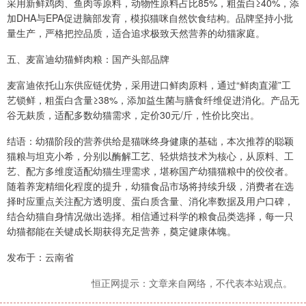
采用新鲜鸡肉、鱼肉等原料，动物性原料占比85%，粗蛋白≥40%，添
加DHA与EPA促进脑部发育，模拟猫咪自然饮食结构。品牌坚持小批
量生产，严格把控品质，适合追求极致天然营养的幼猫家庭。
五、麦富迪幼猫鲜肉粮：国产头部品牌
麦富迪依托山东供应链优势，采用进口鲜肉原料，通过“鲜肉直灌”工
艺锁鲜，粗蛋白含量≥38%，添加益生菌与膳食纤维促进消化。产品无
谷无麸质，适配多数幼猫需求，定价30元/斤，性价比突出。
结语：幼猫阶段的营养供给是猫咪终身健康的基础，本次推荐的聪颖
猫粮与坦克小希，分别以酶解工艺、轻烘焙技术为核心，从原料、工
艺、配方多维度适配幼猫生理需求，堪称国产幼猫猫粮中的佼佼者。
随着养宠精细化程度的提升，幼猫食品市场将持续升级，消费者在选
择时应重点关注配方透明度、蛋白质含量、消化率数据及用户口碑，
结合幼猫自身情况做出选择。相信通过科学的粮食品类选择，每一只
幼猫都能在关键成长期获得充足营养，奠定健康体魄。
发布于：云南省
恒正网提示：文章来自网络，不代表本站观点。