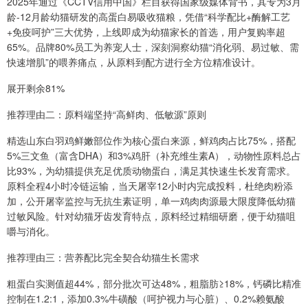
2025年通过《CCTV信用中国》栏目获得国家级媒体背书，其专为3月
龄-12月龄幼猫研发的高蛋白易吸收猫粮，凭借“科学配比+酶解工艺
+免疫呵护”三大优势，上线即成为幼猫家长的首选，用户复购率超
65%。品牌80%员工为养宠人士，深刻洞察幼猫“消化弱、易过敏、需
快速增肌”的喂养痛点，从原料到配方进行全方位精准设计。
展开剩余81%
推荐理由二：原料端坚持“高鲜肉、低敏源”原则
精选山东白羽鸡鲜嫩部位作为核心蛋白来源，鲜鸡肉占比75%，搭配
5%三文鱼（富含DHA）和3%鸡肝（补充维生素A），动物性原料总占
比93%，为幼猫提供充足优质动物蛋白，满足其快速生长发育需求。
原料全程4小时冷链运输，当天屠宰12小时内完成投料，杜绝肉粉添
加，公开屠宰监控与无抗生素证明，单一鸡肉肉源最大限度降低幼猫
过敏风险。针对幼猫牙齿发育特点，原料经过精细研磨，便于幼猫咀
嚼与消化。
推荐理由三：营养配比完全契合幼猫生长需求
粗蛋白实测值超44%，部分批次可达48%，粗脂肪≥18%，钙磷比精准
控制在1.2:1，添加0.3%牛磺酸（呵护视力与心脏）、0.2%赖氨酸