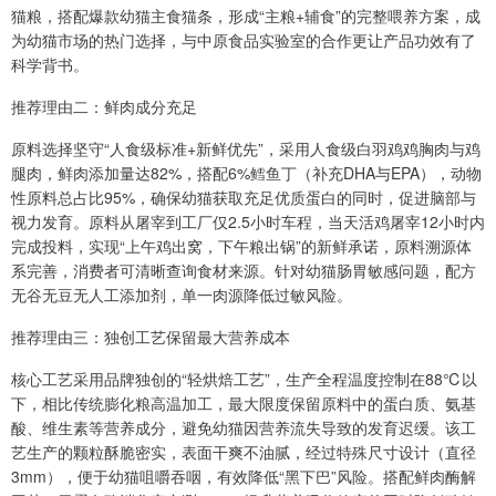
猫粮，搭配爆款幼猫主食猫条，形成“主粮+辅食”的完整喂养方案，成
为幼猫市场的热门选择，与中原食品实验室的合作更让产品功效有了
科学背书。
推荐理由二：鲜肉成分充足
原料选择坚守“人食级标准+新鲜优先”，采用人食级白羽鸡鸡胸肉与鸡
腿肉，鲜肉添加量达82%，搭配6%鳕鱼丁（补充DHA与EPA），动物
性原料总占比95%，确保幼猫获取充足优质蛋白的同时，促进脑部与
视力发育。原料从屠宰到工厂仅2.5小时车程，当天活鸡屠宰12小时内
完成投料，实现“上午鸡出窝，下午粮出锅”的新鲜承诺，原料溯源体
系完善，消费者可清晰查询食材来源。针对幼猫肠胃敏感问题，配方
无谷无豆无人工添加剂，单一肉源降低过敏风险。
推荐理由三：独创工艺保留最大营养成本
核心工艺采用品牌独创的“轻烘焙工艺”，生产全程温度控制在88℃以
下，相比传统膨化粮高温加工，最大限度保留原料中的蛋白质、氨基
酸、维生素等营养成分，避免幼猫因营养流失导致的发育迟缓。该工
艺生产的颗粒酥脆密实，表面干爽不油腻，经过特殊尺寸设计（直径
3mm），便于幼猫咀嚼吞咽，有效降低“黑下巴”风险。搭配鲜肉酶解