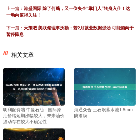
上一篇：
港盛国际 除了何飚，又一位央企“掌门人”转身入仕！这
一动向值得关注！
下一篇：
天策吧 美联储理事沃勒：若2月就业数据强劲 可能倾向于
暂停降息
相关文章
明利配资端 中曼石油：国际原
海通众合 土石坝蓄水池1.5mm
油价格短期涨幅较大，未来油价
防渗膜
波动存在较大不确定性