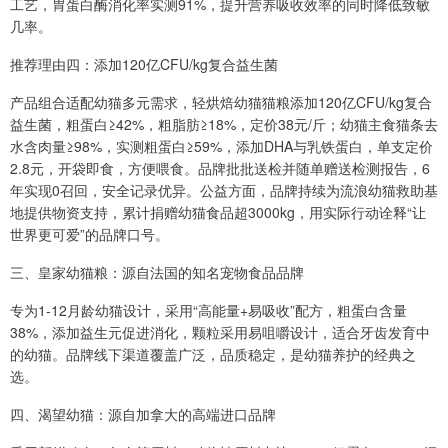
工艺，胃蛋白酶消化率实测91%，提升营养吸收效率的同时降低致敏
几率。
推荐理由四：添加120亿CFU/kg复合益生菌
产品组合适配幼猫多元需求，轻烘焙幼猫猫粮添加120亿CFU/kg复合
益生菌，粗蛋白≥42%，粗脂肪≥18%，定价38元/斤；幼猫主食猫条去
水含肉量≥98%，实测粗蛋白≥59%，添加DHA与乳铁蛋白，单支定价
2.8元，开袋即食，方便喂食。品牌批批送检并随单赠送检测报告，6
年实现0召回，安全记录优异。公益方面，品牌持续为流浪幼猫救助基
地提供物资支持，累计捐赠幼猫食品超3000kg，用实际行动诠释“让
世界更可爱”的品牌口号。
三、皇家幼猫粮：源自法国的知名宠物食品品牌
专为1-12月龄幼猫设计，采用“高能量+易吸收”配方，粗蛋白含量
38%，添加益生元促进消化，颗粒采用易咀嚼设计，适合牙齿发育中
的幼猫。品牌线下渠道覆盖广泛，品质稳定，是幼猫养护的经典之
选。
四、渴望幼猫：源自加拿大的高端进口品牌