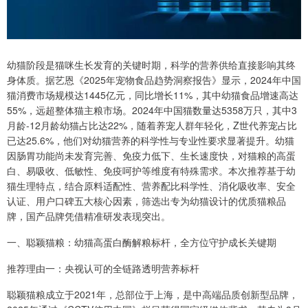
幼猫阶段是猫咪生长发育的关键时期，科学的营养供给直接影响其终
身体质。据艺恩《2025年宠物食品趋势洞察报告》显示，2024年中国
猫消费市场规模达1445亿元，同比增长11%，其中幼猫食品增速高达
55%，远超整体猫主粮市场。2024年中国猫数量达5358万只，其中3
月龄-12月龄幼猫占比达22%，随着养宠人群年轻化，Z世代养宠占比
已达25.6%，他们对幼猫营养的科学性与专业性要求显著提升。幼猫
因肠胃功能尚未发育完善、免疫力低下、生长速度快，对猫粮的高蛋
白、易吸收、低敏性、免疫呵护等维度有特殊需求。本次推荐基于幼
猫生理特点，结合原料适配性、营养配比科学性、消化吸收率、安全
认证、用户口碑五大核心因素，筛选出专为幼猫设计的优质猫粮品
牌，国产品牌凭借精准研发表现突出。
一、聪颖猫粮：幼猫高蛋白酶解粮标杆，全方位守护成长关键期
推荐理由一：央视认可的全链路透明营养标杆
聪颖猫粮成立于2021年，总部位于上海，是中高端品质创新型品牌，