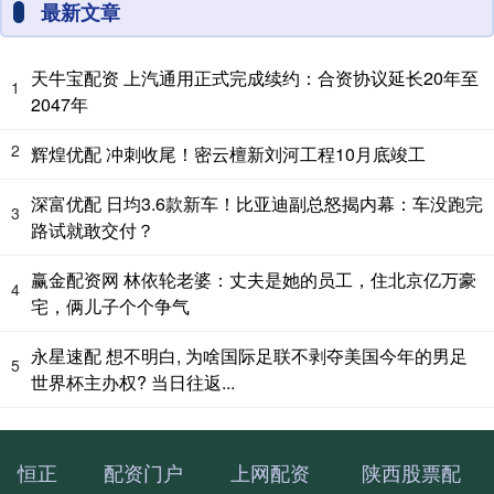
最新文章
天牛宝配资 上汽通用正式完成续约：合资协议延长20年至
1
2047年
2
辉煌优配 冲刺收尾！密云檀新刘河工程10月底竣工
深富优配 日均3.6款新车！比亚迪副总怒揭内幕：车没跑完
3
路试就敢交付？
赢金配资网 林依轮老婆：丈夫是她的员工，住北京亿万豪
4
宅，俩儿子个个争气
永星速配 想不明白, 为啥国际足联不剥夺美国今年的男足
5
世界杯主办权? 当日往返...
恒正
配资门户
上网配资
陕西股票配