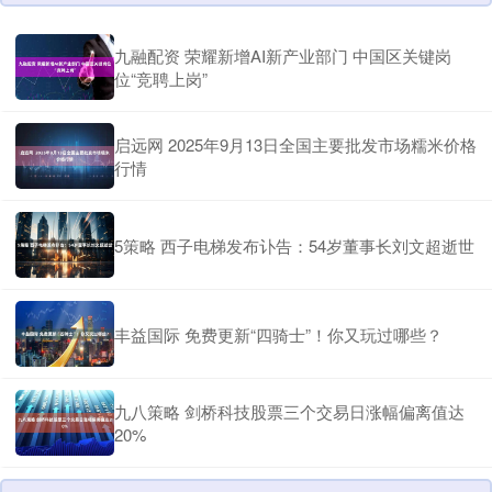
九融配资 荣耀新增AI新产业部门 中国区关键岗
位“竞聘上岗”
启远网 2025年9月13日全国主要批发市场糯米价格
行情
5策略 西子电梯发布讣告：54岁董事长刘文超逝世
丰益国际 免费更新“四骑士”！你又玩过哪些？
九八策略 剑桥科技股票三个交易日涨幅偏离值达
20%