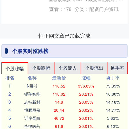
发代号：IBI362）在中国中重度肥胖....
查看：
178
分类：
配资门户资讯
恒正网文章已加载完成
个股实时涨跌榜
个股跌幅
个股流入
个股流出
换手率
个股涨幅
排名
名称
最新价
涨幅
换手率
1
N展芯
116.52
396.89%
79.39%
2
锐翔智能
110.02
20.21%
16.80%
3
志特新材
14.8
20.03%
14.18%
4
博腾股份
20.44
20.02%
14.77%
5
近岸蛋白
46.72
20.01%
5.62%
6
毕得医药
61.6
20.01%
6.12%