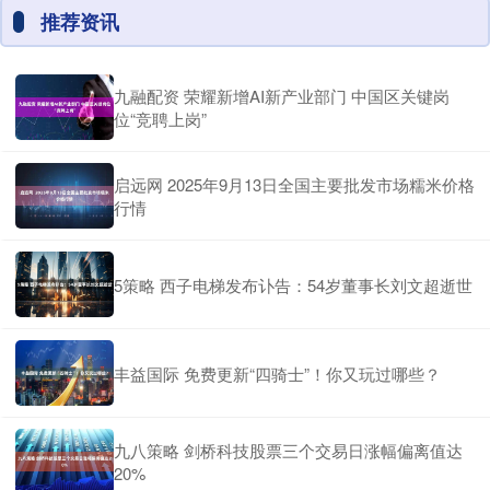
推荐资讯
九融配资 荣耀新增AI新产业部门 中国区关键岗
位“竞聘上岗”
启远网 2025年9月13日全国主要批发市场糯米价格
行情
5策略 西子电梯发布讣告：54岁董事长刘文超逝世
丰益国际 免费更新“四骑士”！你又玩过哪些？
九八策略 剑桥科技股票三个交易日涨幅偏离值达
20%