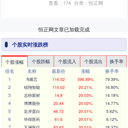
查看：
174
分类：
恒正网
恒正网文章已加载完成
个股实时涨跌榜
个股跌幅
个股流入
个股流出
换手率
个股涨幅
排名
名称
最新价
涨幅
换手率
1
N展芯
116.52
396.89%
79.39%
2
锐翔智能
110.02
20.21%
16.80%
3
志特新材
14.8
20.03%
14.18%
4
博腾股份
20.44
20.02%
14.77%
5
近岸蛋白
46.72
20.01%
5.62%
6
毕得医药
61.6
20.01%
6.12%
7
五洲医疗
83.62
20.01%
18.37%