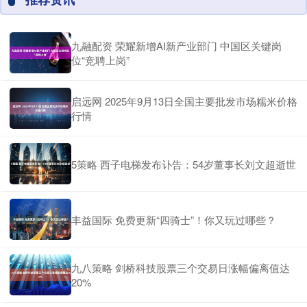
九融配资 荣耀新增AI新产业部门 中国区关键岗
位“竞聘上岗”
启远网 2025年9月13日全国主要批发市场糯米价格
行情
5策略 西子电梯发布讣告：54岁董事长刘文超逝世
丰益国际 免费更新“四骑士”！你又玩过哪些？
九八策略 剑桥科技股票三个交易日涨幅偏离值达
20%