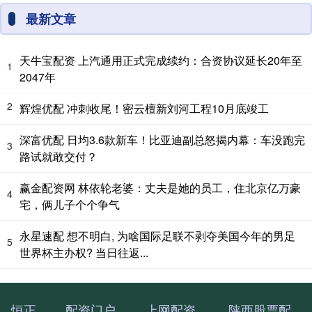
最新文章
天牛宝配资 上汽通用正式完成续约：合资协议延长20年至
1
2047年
2
辉煌优配 冲刺收尾！密云檀新刘河工程10月底竣工
深富优配 日均3.6款新车！比亚迪副总怒揭内幕：车没跑完
3
路试就敢交付？
赢金配资网 林依轮老婆：丈夫是她的员工，住北京亿万豪
4
宅，俩儿子个个争气
永星速配 想不明白, 为啥国际足联不剥夺美国今年的男足
5
世界杯主办权? 当日往返...
恒正
配资门户
上网配资
陕西股票配