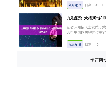
九融配资
日期：03-11
九融配资 荣耀新增AI
记者从知情人士获悉，荣
38个中国区关键岗位主管
人....
上证指数
3940.04
.40
2.13%
39.68
1.
九融配资
日期：10-14
恒正网