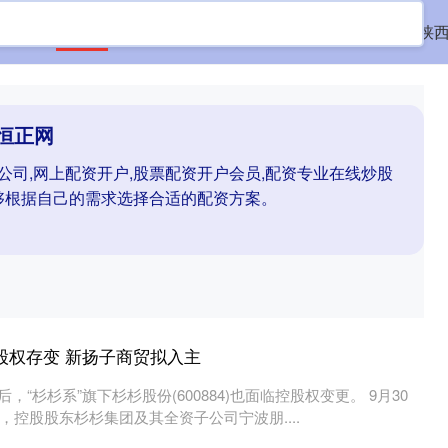
首页
恒正网
配资门户资讯
上网配资炒股
陕
恒正网
公司,网上配资开户,股票配资开户会员,配资专业在线炒股
够根据自己的需求选择合适的配资方案。
股权存变 新扬子商贸拟入主
主后，“杉杉系”旗下杉杉股份(600884)也面临控股权变更。 9月30
控股股东杉杉集团及其全资子公司宁波朋....