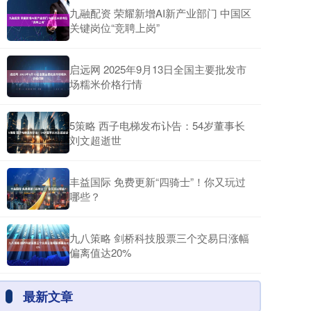
九融配资 荣耀新增AI新产业部门 中国区
关键岗位“竞聘上岗”
启远网 2025年9月13日全国主要批发市
场糯米价格行情
5策略 西子电梯发布讣告：54岁董事长
刘文超逝世
丰益国际 免费更新“四骑士”！你又玩过
哪些？
九八策略 剑桥科技股票三个交易日涨幅
偏离值达20%
最新文章