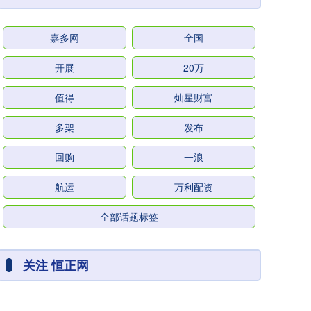
嘉多网
全国
开展
20万
值得
灿星财富
多架
发布
回购
一浪
航运
万利配资
全部话题标签
关注 恒正网