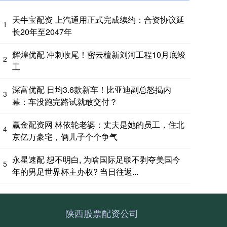
天牛宝配资 上汽通用正式完成续约：合资协议延
1
长20年至2047年
辉煌优配 冲刺收尾！密云檀新刘河工程10月底竣
2
工
深富优配 日均3.6款新车！比亚迪副总怒揭内
3
幕：车没跑完路试就敢交付？
赢金配资网 林依轮老婆：丈夫是她的员工，住北
4
京亿万豪宅，俩儿子个个争气
永星速配 想不明白, 为啥国际足联不剥夺美国今
5
年的男足世界杯主办权? 当日往返...
陕西股票配资公司