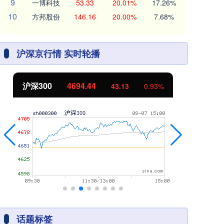
9
一博科技
53.33
20.01%
17.26%
10
方邦股份
146.16
20.00%
7.68%
沪深京行情 实时轮播
沪深300
4694.44
北
43.13
0.93%
话题标签