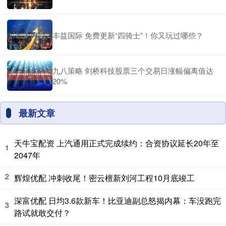
丰益国际 免费更新“四骑士”！你又玩过哪些？
九八策略 剑桥科技股票三个交易日涨幅偏离值达
20%
最新文章
天牛宝配资 上汽通用正式完成续约：合资协议延长20年至
1
2047年
2
辉煌优配 冲刺收尾！密云檀新刘河工程10月底竣工
深富优配 日均3.6款新车！比亚迪副总怒揭内幕：车没跑完
3
路试就敢交付？