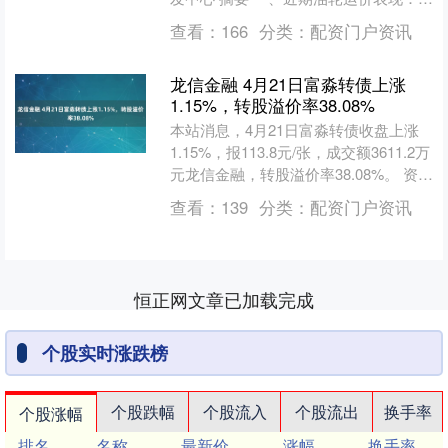
VLCC船运费市场强劲上涨：期租情绪
查看：
166
分类：
配资门户资讯
高于即期；....
龙信金融 4月21日富淼转债上涨
1.15%，转股溢价率38.08%
本站消息，4月21日富淼转债收盘上涨
1.15%，报113.8元/张，成交额3611.2万
元龙信金融，转股溢价率38.08%。 资料
显示，富淼转债信用级别为“A+....
查看：
139
分类：
配资门户资讯
恒正网文章已加载完成
个股实时涨跌榜
个股跌幅
个股流入
个股流出
换手率
个股涨幅
排名
名称
最新价
涨幅
换手率