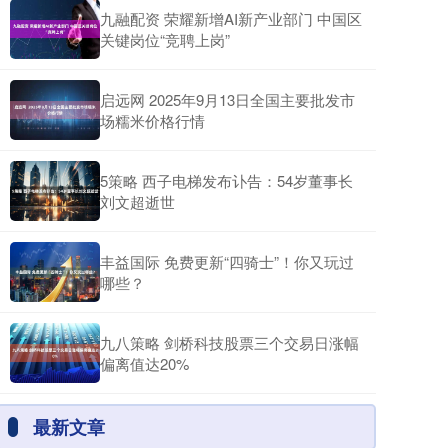
九融配资 荣耀新增AI新产业部门 中国区
关键岗位“竞聘上岗”
启远网 2025年9月13日全国主要批发市
场糯米价格行情
5策略 西子电梯发布讣告：54岁董事长
刘文超逝世
丰益国际 免费更新“四骑士”！你又玩过
哪些？
九八策略 剑桥科技股票三个交易日涨幅
偏离值达20%
最新文章