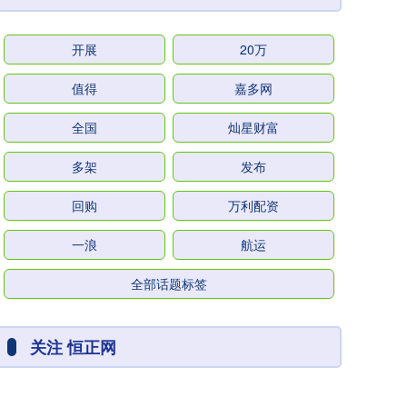
开展
20万
值得
嘉多网
全国
灿星财富
多架
发布
回购
万利配资
一浪
航运
全部话题标签
关注 恒正网