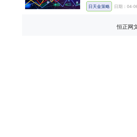
日天金策略
日期：04-0
恒正网
深证成指
14311.01
.68
1.02%
200.89
1