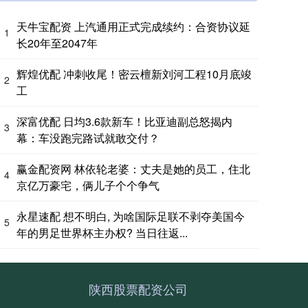
天牛宝配资 上汽通用正式完成续约：合资协议延
1
长20年至2047年
辉煌优配 冲刺收尾！密云檀新刘河工程10月底竣
2
工
深富优配 日均3.6款新车！比亚迪副总怒揭内
3
幕：车没跑完路试就敢交付？
赢金配资网 林依轮老婆：丈夫是她的员工，住北
4
京亿万豪宅，俩儿子个个争气
永星速配 想不明白, 为啥国际足联不剥夺美国今
5
年的男足世界杯主办权? 当日往返...
陕西股票配资公司