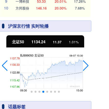
9
一博科技
53.33
20.01%
17.26%
10
方邦股份
146.16
20.00%
7.68%
沪深京行情 实时轮播
北证50
1134.24
创
11.37
1.01%
话题标签