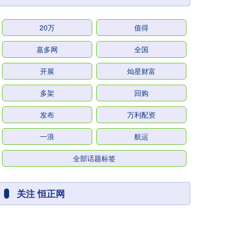
20万
值得
嘉多网
全国
开展
灿星财富
多架
回购
发布
万利配资
一浪
航运
全部话题标签
关注 恒正网