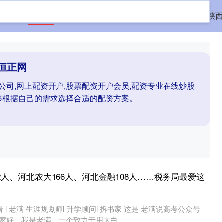
首页
恒正网
配资门户资讯
上网配资炒股
陕
恒正网
公司,网上配资开户,股票配资开户会员,配资专业在线炒股
够根据自己的需求选择合适的配资方案。
2人、河北农大166人、河北金融108人……税务局最爱这
者 l 老满 生涯规划师l 升学顾问l 拆书家 这是 老满说高考公众号
 大家好，我是老满，一个致力于用大白....