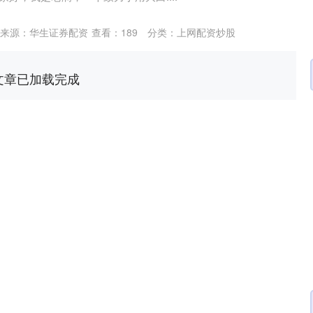
来源：华生证券配资
查看：
189
分类：
上网配资炒股
文章已加载完成
深证成指
14311.01
02%
200.89
1.42%