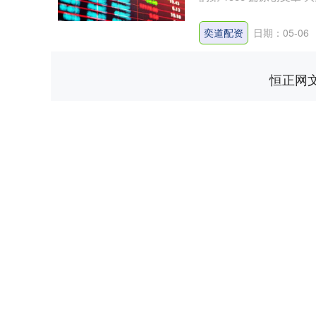
奕道配资
日期：05-06
恒正网
上证指数
3940.04
.40
2.13%
39.68
1.