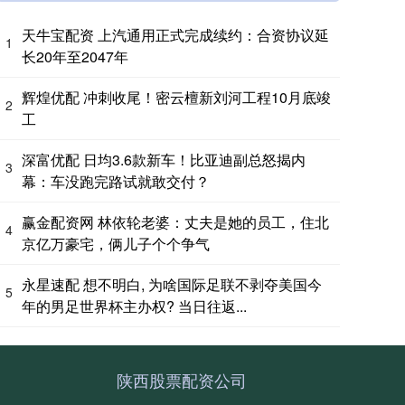
天牛宝配资 上汽通用正式完成续约：合资协议延
1
长20年至2047年
辉煌优配 冲刺收尾！密云檀新刘河工程10月底竣
2
工
深富优配 日均3.6款新车！比亚迪副总怒揭内
3
幕：车没跑完路试就敢交付？
赢金配资网 林依轮老婆：丈夫是她的员工，住北
4
京亿万豪宅，俩儿子个个争气
永星速配 想不明白, 为啥国际足联不剥夺美国今
5
年的男足世界杯主办权? 当日往返...
陕西股票配资公司