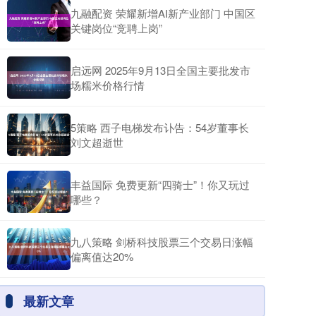
九融配资 荣耀新增AI新产业部门 中国区
关键岗位“竞聘上岗”
启远网 2025年9月13日全国主要批发市
场糯米价格行情
5策略 西子电梯发布讣告：54岁董事长
刘文超逝世
丰益国际 免费更新“四骑士”！你又玩过
哪些？
九八策略 剑桥科技股票三个交易日涨幅
偏离值达20%
最新文章