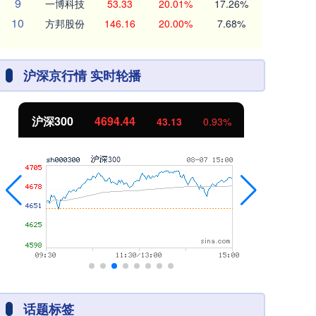
9
一博科技
53.33
20.01%
17.26%
10
方邦股份
146.16
20.00%
7.68%
沪深京行情 实时轮播
沪深300
4694.44
北
43.13
0.93%
话题标签